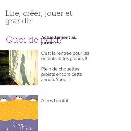
Lire, créer, jouer et
grandir
Actuellement au
Quoi de neuf?
jardin ......
C'est la rentrée pour les
enfants et les grands !!
Plein de chouettes
projets encore cette
année. Youpi !!
A très bientôt